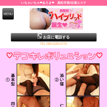
いちゃいちゃ❤あろま❤ 高松市発/出張エステ
お店に電話する
TEL.080-6283-0770